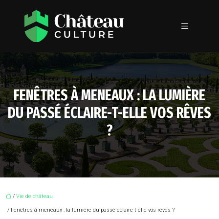
FENÊTRES À MENEAUX : LA LUMIÈRE
DU PASSÉ ÉCLAIRE-T-ELLE VOS RÊVES
?
/
Vie de château
/ Fenêtres à meneaux : la lumière du passé éclaire-t-elle vos rêves ?