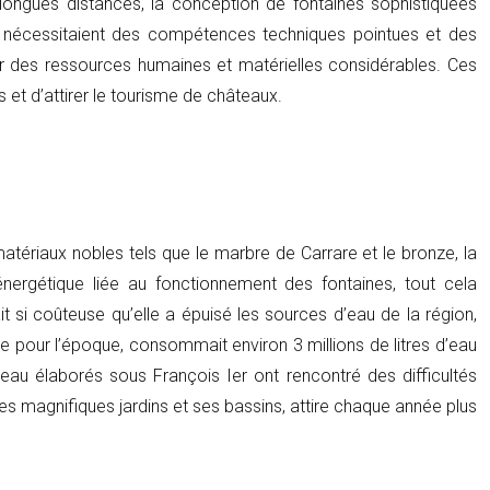
longues distances, la conception de fontaines sophistiquées
s nécessitaient des compétences techniques pointues et des
er des ressources humaines et matérielles considérables. Ces
 et d’attirer le tourisme de châteaux.
matériaux nobles tels que le marbre de Carrare et le bronze, la
e énergétique liée au fonctionnement des fontaines, tout cela
t si coûteuse qu’elle a épuisé les sources d’eau de la région,
 pour l’époque, consommait environ 3 millions de litres d’eau
’eau élaborés sous François Ier ont rencontré des difficultés
s magnifiques jardins et ses bassins, attire chaque année plus