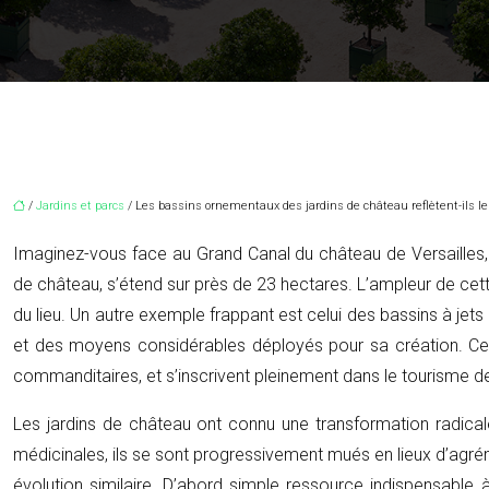
/
Jardins et parcs
/ Les bassins ornementaux des jardins de château reflètent-ils le 
Imaginez-vous face au Grand Canal du château de Versailles, u
de château, s’étend sur près de 23 hectares. L’ampleur de cette
du lieu. Un autre exemple frappant est celui des bassins à jet
et des moyens considérables déployés pour sa création. Ces ba
commanditaires, et s’inscrivent pleinement dans le tourisme d
Les jardins de château ont connu une transformation radicale 
médicinales, ils se sont progressivement mués en lieux d’agrém
évolution similaire. D’abord simple ressource indispensable à 