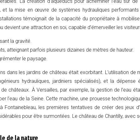
dérables. La création d’aqueducs pour acheminer l’eau sur de 
s, et la mise en œuvre de systèmes hydrauliques performant
tallations témoignait de la capacité du propriétaire à mobilis
evient une attraction en soi, capable d’émerveiller les visiteurs
ant la gravité.
s, atteignant parfois plusieurs dizaines de mètres de hauteur.
agrémenter le paysage.
 dans les jardins de château était exorbitant. L’utilisation de 
ingénieurs hydrauliques, jardiniers spécialisés), et la dépens
de châteaux. À Versailles, par exemple, la gestion de l’eau étai
er l’eau de la Seine. Cette machine, une prouesse technologique
à Fontainebleau, les premières tentatives de créer des jeux d
dérables pour être surmontées. Le château de Chantilly, avec se
le de la nature