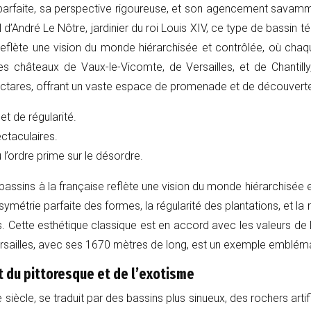
e parfaite, sa perspective rigoureuse, et son agencement savamm
ail d’André Le Nôtre, jardinier du roi Louis XIV, ce type de bassin
rté reflète une vision du monde hiérarchisée et contrôlée, où 
s châteaux de Vaux-le-Vicomte, de Versailles, et de Chantilly
hectares, offrant un vaste espace de promenade et de découvert
et de régularité.
ctaculaires.
 l’ordre prime sur le désordre.
bassins à la française reflète une vision du monde hiérarchisée 
symétrie parfaite des formes, la régularité des plantations, et l
 Cette esthétique classique est en accord avec les valeurs de l’ari
Versailles, avec ses 1670 mètres de long, est un exemple embléma
oût du pittoresque et de l’exotisme
e siècle, se traduit par des bassins plus sinueux, des rochers art