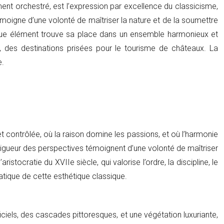
ent orchestré, est l’expression par excellence du classicisme,
 témoigne d’une volonté de maîtriser la nature et de la soumettre
chaque élément trouve sa place dans un ensemble harmonieux et
, des destinations prisées pour le tourisme de châteaux. La
e.
et contrôlée, où la raison domine les passions, et où l’harmonie
a rigueur des perspectives témoignent d’une volonté de maîtriser
stocratie du XVIIe siècle, qui valorise l’ordre, la discipline, le
tique de cette esthétique classique.
ificiels, des cascades pittoresques, et une végétation luxuriante,