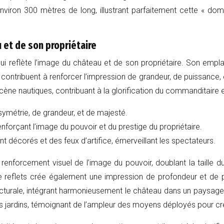
viron 300 mètres de long, illustrant parfaitement cette « dom
u et de son propriétaire
r qui reflète l’image du château et de son propriétaire. Son em
ontribuent à renforcer l’impression de grandeur, de puissance, e
ne nautiques, contribuant à la glorification du commanditaire et à 
 symétrie, de grandeur, et de majesté.
nforçant l’image du pouvoir et du prestige du propriétaire.
décorés et des feux d’artifice, émerveillant les spectateurs.
n renforcement visuel de l’image du pouvoir, doublant la taille
e reflets crée également une impression de profondeur et de p
cturale, intégrant harmonieusement le château dans un paysage ma
t ses jardins, témoignant de l’ampleur des moyens déployés pour cr