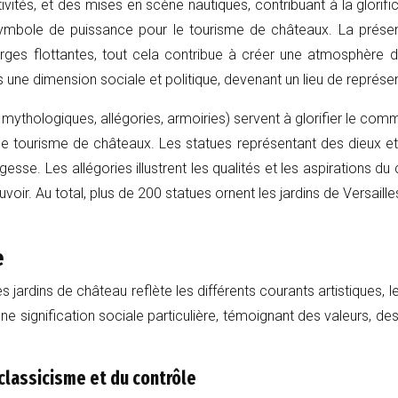
ivités, et des mises en scène nautiques, contribuant à la glo
 symbole de puissance pour le tourisme de châteaux. La prés
arges flottantes, tout cela contribue à créer une atmosphère d
ors une dimension sociale et politique, devenant un lieu de repré
mythologiques, allégories, armoiries) servent à glorifier le comm
our le tourisme de châteaux. Les statues représentant des dieux et
esse. Les allégories illustrent les qualités et les aspirations d
oir. Au total, plus de 200 statues ornent les jardins de Versaille
e
 jardins de château reflète les différents courants artistiques, 
e signification sociale particulière, témoignant des valeurs, des
classicisme et du contrôle