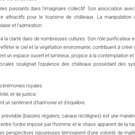
es puissants dans l’imaginaire collectif. Son association avec 
re attractifs pour le tourisme de châteaux. La manipulation
aisir et l’admiration.
t à la clarté dans de nombreuses cultures. Son rôle purificateu
 refléter le ciel et la végétation environnante, contribuent à cr
nt un espace ouvert et lumineux, propice à la contemplation et à
s locales soulignait l’opulence des châteaux possédant des 
es cérémonies royales.
té, et de justice.
éant un sentiment d’harmonie et d’équilibre.
évisible (bassins réguliers, canaux rectilignes) est une manièr
 entre l’ordre imposé par l’homme et le chaos apparent de la nat
et les perspectives rigoureuses témoignent d’une volonté de maît