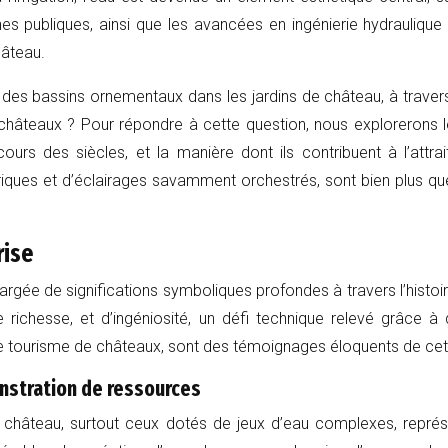
nes publiques, ainsi que les avancées en ingénierie hydrauliqu
hâteau.
 bassins ornementaux dans les jardins de château, à travers l’his
 châteaux ? Pour répondre à cette question, nous explorerons le
urs des siècles, et la manière dont ils contribuent à l’attra
ques et d’éclairages savamment orchestrés, sont bien plus que 
rise
argée de significations symboliques profondes à travers l’histoire
richesse, et d’ingéniosité, un défi technique relevé grâce à 
 de tourisme de châteaux, sont des témoignages éloquents de cet
onstration de ressources
hâteau, surtout ceux dotés de jeux d’eau complexes, représent