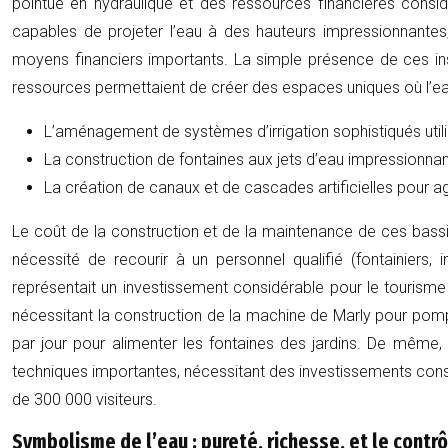
pointue en hydraulique et des ressources financières consi
capables de projeter l’eau à des hauteurs impressionnante
moyens financiers importants. La simple présence de ces ins
ressources permettaient de créer des espaces uniques où l’eau d
L’aménagement de systèmes d’irrigation sophistiqués utilis
La construction de fontaines aux jets d’eau impressionnant
La création de canaux et de cascades artificielles pour 
Le coût de la construction et de la maintenance de ces bassins
nécessité de recourir à un personnel qualifié (fontainiers, 
représentait un investissement considérable pour le tourisme 
nécessitant la construction de la machine de Marly pour pomp
par jour pour alimenter les fontaines des jardins. De même, 
techniques importantes, nécessitant des investissements consi
de 300 000 visiteurs.
Symbolisme de l’eau : pureté, richesse, et le contrô