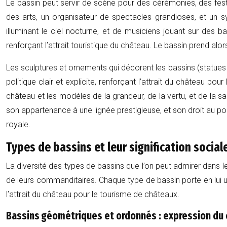
Le bassin peut servir de scène pour des cérémonies, des fest
des arts, un organisateur de spectacles grandioses, et un
illuminant le ciel nocturne, et de musiciens jouant sur des b
renforçant l’attrait touristique du château. Le bassin prend al
Les sculptures et ornements qui décorent les bassins (statues 
politique clair et explicite, renforçant l’attrait du château p
château et les modèles de la grandeur, de la vertu, et de la sag
son appartenance à une lignée prestigieuse, et son droit au pouv
royale.
Types de bassins et leur signification social
La diversité des types de bassins que l’on peut admirer dans les
de leurs commanditaires. Chaque type de bassin porte en lui un
l’attrait du château pour le tourisme de châteaux.
Bassins géométriques et ordonnés : expression du 