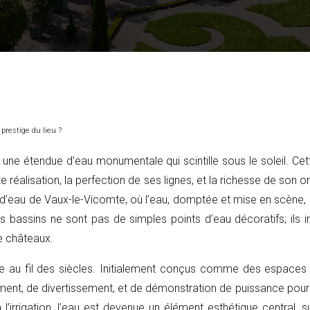
prestige du lieu ?
ne étendue d’eau monumentale qui scintille sous le soleil. Cett
 réalisation, la perfection de ses lignes, et la richesse de son 
s d’eau de Vaux-le-Vicomte, où l’eau, domptée et mise en scène, c
ssins ne sont pas de simples points d’eau décoratifs; ils incar
e châteaux.
au fil des siècles. Initialement conçus comme des espaces util
ent, de divertissement, et de démonstration de puissance pour leu
l’irrigation, l’eau est devenue un élément esthétique central, 